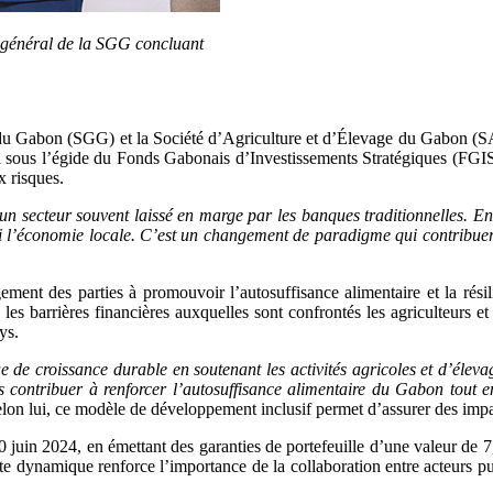
r général de la SGG concluant
du Gabon (SGG) et la Société d’Agriculture et d’Élevage du Gabon (SA
l sous l’égide du Fonds Gabonais d’Investissements Stratégiques (FGIS
x risques.
’un secteur souvent laissé en marge par les banques traditionnelles. E
nsi l’économie locale. C’est un changement de paradigme qui contribuer
ement des parties à promouvoir l’autosuffisance alimentaire et la résil
es barrières financières auxquelles sont confrontés les agriculteurs 
ys.
e de croissance durable en soutenant les activités agricoles et d’éle
 contribuer à renforcer l’autosuffisance alimentaire du Gabon tout e
elon lui, ce modèle de développement inclusif permet d’assurer des imp
in 2024, en émettant des garanties de portefeuille d’une valeur de 7,
tte dynamique renforce l’importance de la collaboration entre acteurs p