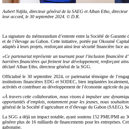
Aubert Ndjila, directeur général de la SAEG et Alban Etho, directeu
leur accord, le 30 septembre 2024. © D.R.
La signature du mémorandum d’entente entre la Société de Garantie 
et de l’élevage au Gabon. Cette initiative, portée par Okoumé Capita
adaptés à leurs projets, renforçant ainsi leur sécurité financière face au
«Ce partenariat représente un tournant pour l’inclusion financière d
barrières financières qui freinent leur développement, renforçant ai
déclaré Alban Etho, directeur général de la SGG.
Officialisé le 30 septembre 2024, ce partenariat témoigne de l’engag
institutions financières EDG et SODEC, bien implantées localement, l
activités et contribuer au développement de l’économie agricole du pa
«À travers cette collaboration, nous visons à impulser une dynamiqu
opportunités d’emplois, notamment pour les jeunes, nous souhaitons
général de la Société d’agriculture et d’élevage du Gabon (SAEG). S
La SGG a déjà un impact notable, ayant soutenu 152 PME/PMI au 30 ju
générer plus de 16 milliards de financements pour les entreprises. Ce
gabonaise.