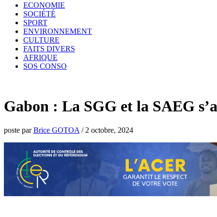
ECONOMIE
SOCIÉTÉ
SPORT
ENVIRONNEMENT
CULTURE
FAITS DIVERS
AFRIQUE
SOS CONSO
Gabon : La SGG et la SAEG s’ac
poste par
Brice GOTOA
/
2 octobre, 2024