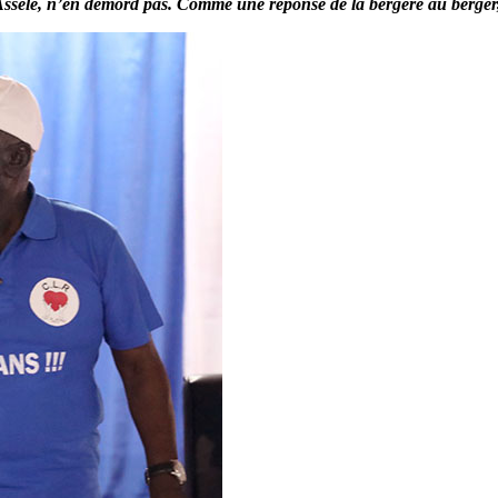
Assélé, n’en démord pas. Comme une réponse de la bergère au berger