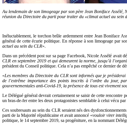
Au lendemain de son limogeage par son père Jean Boniface Assélé, 
réunion du Directoire du parti pour traiter du «climat actuel au sei
Inéluctablement, le torchon brûle ardemment entre Jean Boniface Assé
général de cette écurie politique. En réponse à son limogeage par son
actuel au sein du CLR
».
Dans un précédent post sur sa page Facebook, Nicole Assélé avait d
CLR en septembre 2019 et qui demeurent la norme, jusqu’à l’organis
président du Conseil politique. Cela n’a pas empêché ce dernier de désa
«
Les membres du Directoire du CLR sont informés que je présiderai 
de l’extrême importance des points inscrits à l’ordre du jour, p
gouvernementales anti-Covid-19, la présence de tous est vivement so
Le Délégué général devrait certainement se saisir de cette rencontre p
un bras-de-fer entre les deux protagonistes semblable à celui vécu par
Ces soubresauts au sein du CLR seraient nés des dysfonctionnements da
parti de la Majorité républicaine et avait annoncé «
vouloir virer intell
politique, le 14 septembre 2019, sa progéniture, en la nommant Délégu