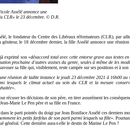
Nicole Assélé annonce une
n du CLR» le 23 décembre. © D.R.
lé, le fondateur du Centre des Libéraux réformateurs (CLR), par ailleur
 géniteur, le 18 décembre dernier, la fille Assélé annonce une réunion
éjà exprimé son «
désaccord total avec cette entorse grave aux textes e
ation prochaine d’autres assises du genre, seules à même de les modi
vouer sa fille qui, visiblement, reste campée sur ses positions et à son 
une réunion de ladite instance le jeudi 23 décembre 2021 à 16h00 au s
armi lesquels le climat actuel au sein du CLR et la mesure conserva
uhaitée
».
our récuser les décisions de son père, en tirer assurément les conséquenc
 Jean-Marie Le Pen père et sa fille en France.
ns le parti pointés du doigt par Jean Boniface Assélé ces derniers mois
igemment les petits farfelus de son parti parmi lesquels sa fille
». Pourtan
é général. Cette dernière aura-t-elle le destin de Marine Le Pen ?