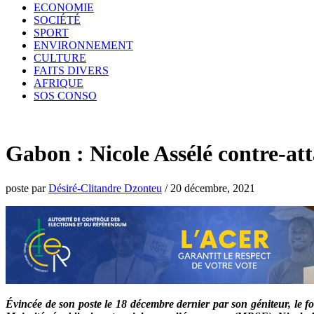
ECONOMIE
SOCIÉTÉ
SPORT
ENVIRONNEMENT
CULTURE
FAITS DIVERS
AFRIQUE
SOS CONSO
Gabon : Nicole Assélé contre-at
poste par
Désiré-Clitandre Dzonteu
/
20 décembre, 2021
Évincée de son poste le 18 décembre dernier par son géniteur, le 