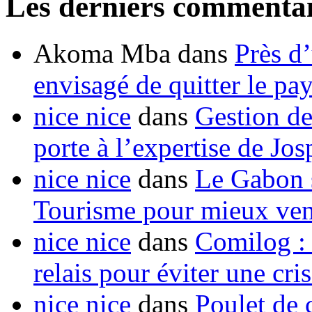
Les derniers commentai
Akoma Mba
dans
Près d
envisagé de quitter le pa
nice nice
dans
Gestion de
porte à l’expertise de Jo
nice nice
dans
Le Gabon s
Tourisme pour mieux vend
nice nice
dans
Comilog :
relais pour éviter une cr
nice nice
dans
Poulet de c