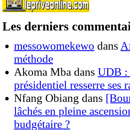
Les derniers commentai
messowomekewo
dans
Af
méthode
Akoma Mba
dans
UDB : u
présidentiel resserre ses
Nfang Obiang
dans
[Bou
lâchés en pleine ascensio
budgétaire ?