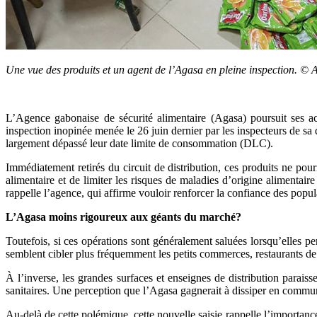
Une vue des produits et un agent de l’Agasa en pleine inspection. © 
L’Agence gabonaise de sécurité alimentaire (Agasa) poursuit ses ac
inspection inopinée menée le 26 juin dernier par les inspecteurs de s
largement dépassé leur date limite de consommation (DLC).
Immédiatement retirés du circuit de distribution, ces produits ne pou
alimentaire et de limiter les risques de maladies d’origine alimenta
rappelle l’agence, qui affirme vouloir renforcer la confiance des popul
L’Agasa moins rigoureux aux géants du marché?
Toutefois, si ces opérations sont généralement saluées lorsqu’elles pe
semblent cibler plus fréquemment les petits commerces, restaurants de 
À l’inverse, les grandes surfaces et enseignes de distribution parai
sanitaires. Une perception que l’Agasa gagnerait à dissiper en communiq
Au-delà de cette polémique, cette nouvelle saisie rappelle l’importanc