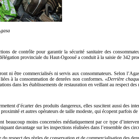
Agasa
tions de contrôle pour garantir la sécurité sanitaire des consommateu
a délégation provinciale du Haut-Ogooué a conduit à la saisie de 342 pro
rront ni être commercialisés ni servis aux consommateurs. Selon l’Agas
ire liées à la consommation de denrées non conformes.
«Derrière chaque 
ations dans les établissements de restauration en veillant au respect des 
rmettent d’écarter des produits dangereux, elles suscitent aussi des inte
proximité et autres opérateurs de taille modeste, qui écopent parfois de
ssent beaucoup moins concernées médiatiquement par ce type d’intervent
uant davantage sur les inspections réalisées dans l’ensemble des circuits
e du respect des règles de conservation et de commercialisation des denr