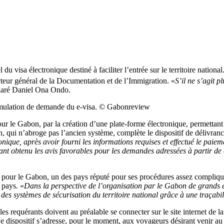
l du visa électronique destiné à faciliter l’entrée sur le territoire natio
eur général de la Documentation et de l’Immigration. «
S’il ne s’agit p
claré Daniel Ona Ondo.
e simulation de demande du e-visa. © Gabonreview
our le Gabon, par la création d’une plate-forme électronique, permettan
, qui n’abroge pas l’ancien système, complète le dispositif de délivrance
ique, après avoir fourni les informations requises et effectué le paieme
yant obtenu les avis favorables pour les demandes adressées à partir de
e pour le Gabon, un des pays réputé pour ses procédures assez compliqué
 pays. «
Dans la perspective de l’organisation par le Gabon de grands
 des systèmes de sécurisation du territoire national grâce à une traçabil
les requérants doivent au préalable se connecter sur le site internet de
Ce dispositif s’adresse, pour le moment, aux voyageurs désirant venir au 