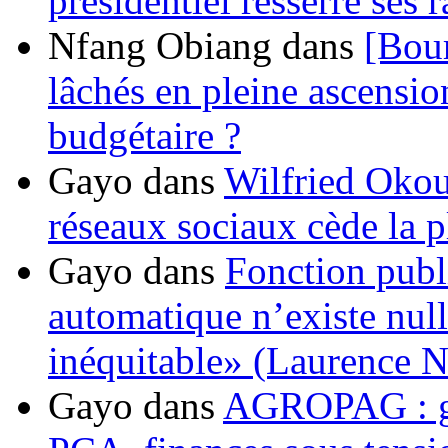
présidentiel resserre ses
Nfang Obiang
dans
[Bou
lâchés en pleine ascensio
budgétaire ?
Gayo
dans
Wilfried Okou
réseaux sociaux cède la pl
Gayo
dans
Fonction publ
automatique n’existe nulle
inéquitable» (Laurence 
Gayo
dans
AGROPAG : gou