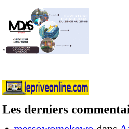
Les derniers commentai
messowomekewo
dans
Af