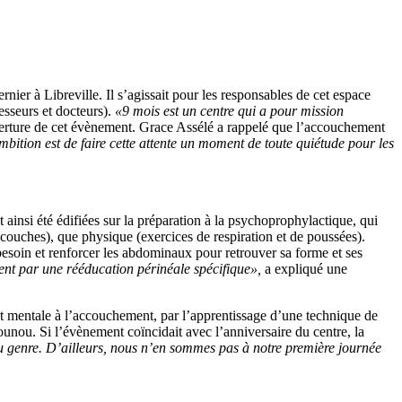
rnier à Libreville. Il s’agissait pour les responsables de cet espace
fesseurs et docteurs).
«9 mois est un centre qui a pour mission
ouverture de cet évènement. Grace Assélé a rappelé que l’accouchement
mbition est de faire cette attente un moment de toute quiétude pour les
insi été édifiées sur la préparation à la psychoprophylactique, qui
 couches), que physique (exercices de respiration et de poussées).
 besoin et renforcer les abdominaux pour retrouver sa forme et ses
ment par une rééducation périnéale spécifique»,
a expliqué une
t mentale à l’accouchement, par l’apprentissage d’une technique de
nounou. Si l’évènement coïncidait avec l’anniversaire du centre, la
du genre. D’ailleurs, nous n’en sommes pas à notre première journée