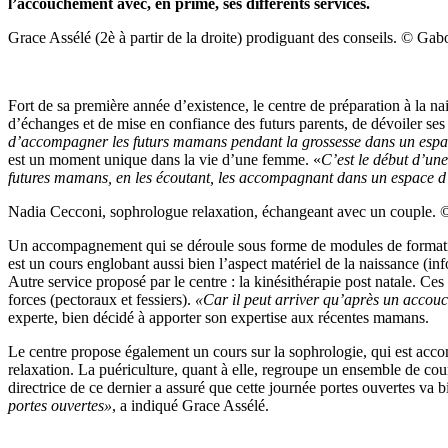
l’accouchement avec, en prime, ses différents services.
Grace Assélé (2è à partir de la droite) prodiguant des conseils. © Ga
Fort de sa première année d’existence, le centre de préparation à la na
d’échanges et de mise en confiance des futurs parents, de dévoiler ses s
d’accompagner les futurs mamans pendant la grossesse dans un espac
est un moment unique dans la vie d’une femme. «
C’est le début d’une
futures mamans, en les écoutant, les accompagnant dans un espace d’
Nadia Cecconi, sophrologue relaxation, échangeant avec un couple.
Un accompagnement qui se déroule sous forme de modules de formation, 
est un cours englobant aussi bien l’aspect matériel de la naissance (in
Autre service proposé par le centre : la kinésithérapie post natale. Ce
forces (pectoraux et fessiers).
«Car il peut arriver qu’après un accouc
experte, bien décidé à apporter son expertise aux récentes mamans.
Le centre propose également un cours sur la sophrologie, qui est acc
relaxation. La puériculture, quant à elle, regroupe un ensemble de cours
directrice de ce dernier a assuré que cette journée portes ouvertes va 
portes ouvertes»
, a indiqué Grace Assélé.