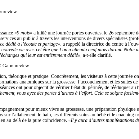
bonreview
issance «
9 mois»
a initié une journée portes ouvertes, le 26 septembre de
ervices au public à travers les interventions de divers spécialistes (pro
e dédié à l’écoute et partage»
, a rappelé la directrice du centre à l’
 nouvelle vie avec cet être que l’on a attendu neuf mois durant. Notre a
échanges qui leur est entièrement dédié»
, a-t-elle clarifié.
 © Gabonreview
théorique et pratique. Concrètement, les visiteurs à cette journée ont a
formations anatomiques sur la grossesse, l’accouchement et les suites de
s séances ont pour objectif de vérifier l’état du périnée, de rééduquer au
hement, vous ayez des pertes d’urines à l’effort. Cela se soigne facile
ompagnement pour mieux vivre sa grossesse, une préparation physique e
 sur l’allaitement, le bain, les différents soins au bébé et le coaching 
bien au-delà de la pure coïncidence.
«Il y aura d’autres manifestations 