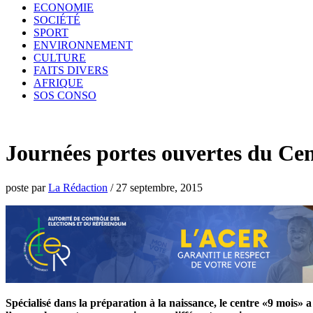
ECONOMIE
SOCIÉTÉ
SPORT
ENVIRONNEMENT
CULTURE
FAITS DIVERS
AFRIQUE
SOS CONSO
Journées portes ouvertes du Cen
poste par
La Rédaction
/
27 septembre, 2015
Spécialisé dans la préparation à la naissance, le centre «9 mois» a