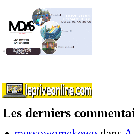
Les derniers commentai
messowomekewo
dans
Af