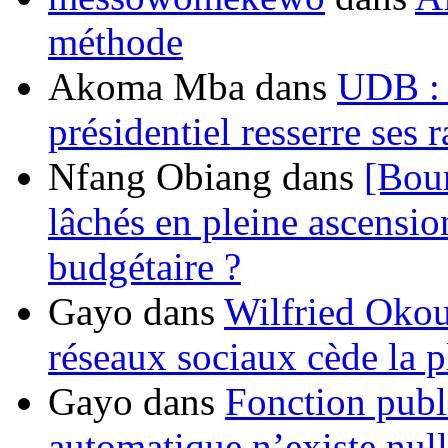
méthode
Akoma Mba
dans
UDB : u
présidentiel resserre ses
Nfang Obiang
dans
[Bou
lâchés en pleine ascensio
budgétaire ?
Gayo
dans
Wilfried Okou
réseaux sociaux cède la pl
Gayo
dans
Fonction publ
automatique n’existe nulle