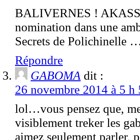
BALIVERNES ! AKASSAG
nomination dans une amb
Secrets de Polichinelle
Répondre
GABOMA
dit :
26 novembre 2014 à 5 h 
lol…vous pensez que, meme
visiblement treker les ga
aimez seulement parler, p