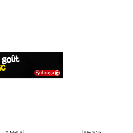
E-Mail *
Site Web