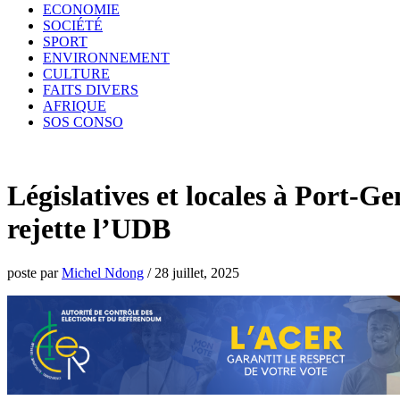
ECONOMIE
SOCIÉTÉ
SPORT
ENVIRONNEMENT
CULTURE
FAITS DIVERS
AFRIQUE
SOS CONSO
Législatives et locales à Port
rejette l’UDB
poste par
Michel Ndong
/
28 juillet, 2025