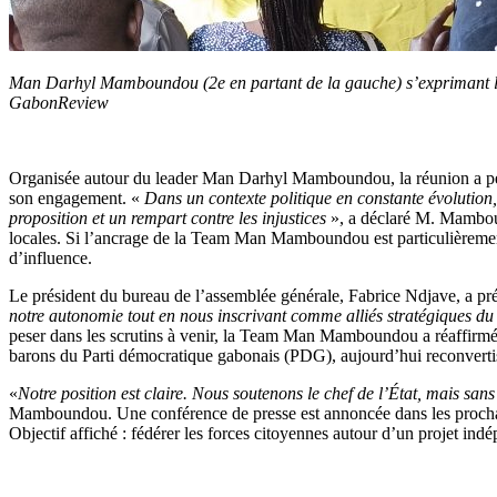
Man Darhyl Mamboundou (2e en partant de la gauche) s’exprimant l
GabonReview
Organisée autour du leader Man Darhyl Mamboundou, la réunion a permis
son engagement. «
Dans un contexte politique en constante évolution
proposition et un rempart contre les injustices
», a déclaré M. Mamboundo
locales. Si l’ancrage de la Team Man Mamboundou est particulièrement
d’influence.
Le président du bureau de l’assemblée générale, Fabrice Ndjave, a préci
notre autonomie tout en nous inscrivant comme alliés stratégiques du p
peser dans les scrutins à venir, la Team Man Mamboundou a réaffirmé s
barons du Parti démocratique gabonais (PDG), aujourd’hui reconverti
«
Notre position est claire. Nous soutenons le chef de l’État, mais sa
Mamboundou. Une conférence de presse est annoncée dans les prochains
Objectif affiché : fédérer les forces citoyennes autour d’un projet ind