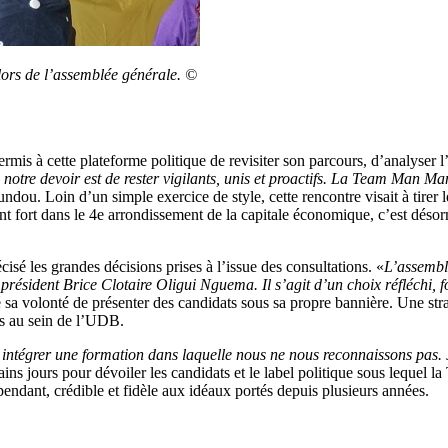
ors de l’assemblée générale. ©
 à cette plateforme politique de revisiter son parcours, d’analyser l’a
, notre devoir est de rester vigilants, unis et proactifs. La Team Man 
u. Loin d’un simple exercice de style, cette rencontre visait à tirer les 
 fort dans le 4e arrondissement de la capitale économique, c’est désor
sé les grandes décisions prises à l’issue des consultations. «
L’assembl
résident Brice Clotaire Oligui Nguema. Il s’agit d’un choix réfléchi, fo
a volonté de présenter des candidats sous sa propre bannière. Une stra
s au sein de l’UDB.
ns intégrer une formation dans laquelle nous ne nous reconnaissons pas.
 jours pour dévoiler les candidats et le label politique sous lequel 
épendant, crédible et fidèle aux idéaux portés depuis plusieurs années.