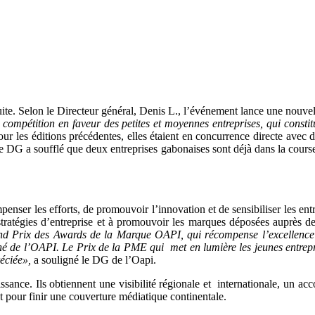
duite. Selon le Directeur général, Denis L., l’événement lance une nouv
la compétition en faveur des petites et moyennes entreprises, qui const
r les éditions précédentes, elles étaient en concurrence directe avec d’
e DG a soufflé que deux entreprises gabonaises sont déjà dans la course
r les efforts, de promouvoir l’innovation et de sensibiliser les entrep
 stratégies d’entreprise et à promouvoir les marques déposées auprès de
d Prix des Awards de la Marque OAPI, qui récompense l’excellence 
ché de l’OAPI. Le Prix de la PME qui met en lumière les jeunes entrepris
réciée»,
a souligné le DG de l’Oapi.
aissance. Ils obtiennent une visibilité régionale et internationale, un 
et pour finir une couverture médiatique continentale.