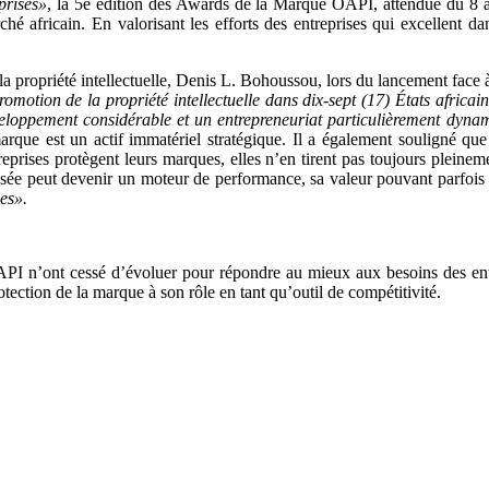
prises»
, la 5e édition des Awards de la Marque OAPI, attendue du 8 a
hé africain.
En valorisant les efforts des entreprises qui excellent d
 la propriété intellectuelle, Denis L. Bohoussou, lors du lancement face 
 promotion de la propriété intellectuelle dans dix-sept (17) États afri
loppement considérable et un entrepreneuriat particulièrement dynam
rque est un actif immatériel stratégique. Il a également souligné que d
reprises protègent leurs marques, elles n’en tirent pas toujours pleinem
sée peut devenir un moteur de performance, sa valeur pouvant parfois 
ses».
I n’ont cessé d’évoluer pour répondre au mieux aux besoins des entre
otection de la marque à son rôle en tant qu’outil de compétitivité.