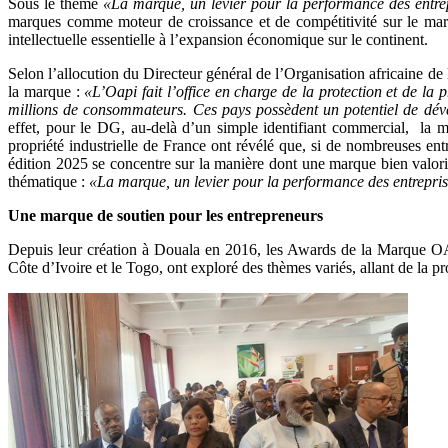
Sous le thème
«La marque, un levier pour la performance des entre
marques comme moteur de croissance et de compétitivité sur le marc
intellectuelle essentielle à l’expansion économique sur le continent.
Selon l’allocution du Directeur général de l’Organisation africaine de
la marque :
«L’Oapi fait l’office en charge de la protection et de la
millions de consommateurs. Ces pays possèdent un potentiel de déve
effet, pour le DG, au-delà d’un simple identifiant commercial, la ma
propriété industrielle de France ont révélé que, si de nombreuses ent
édition 2025 se concentre sur la manière dont une marque bien valori
thématique :
«La marque, un levier pour la performance des entrepri
Une marque de soutien pour les entrepreneurs
Depuis leur création à Douala en 2016, les Awards de la Marque OAP
Côte d’Ivoire et le Togo, ont exploré des thèmes variés, allant de la pr