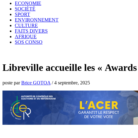
ECONOMIE
SOCIÉTÉ
SPORT
ENVIRONNEMENT
CULTURE
FAITS DIVERS
AFRIQUE
SOS CONSO
Libreville accueille les « Award
poste par
Brice GOTOA
/
4 septembre, 2025