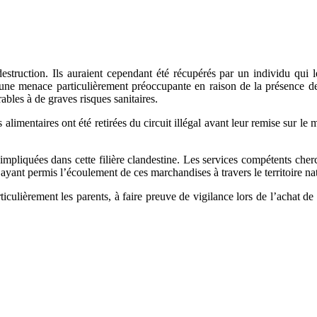
 destruction. Ils auraient cependant été récupérés par un individu qui 
 une menace particulièrement préoccupante en raison de la présence de l
bles à de graves risques sanitaires.
es alimentaires ont été retirées du circuit illégal avant leur remise sur
impliquées dans cette filière clandestine. Les services compétents che
és ayant permis l’écoulement de ces marchandises à travers le territoire na
ulièrement les parents, à faire preuve de vigilance lors de l’achat de 