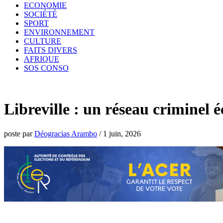
ECONOMIE
SOCIÉTÉ
SPORT
ENVIRONNEMENT
CULTURE
FAITS DIVERS
AFRIQUE
SOS CONSO
Libreville : un réseau criminel é
poste par
Déogracias Arambo
/
1 juin, 2026