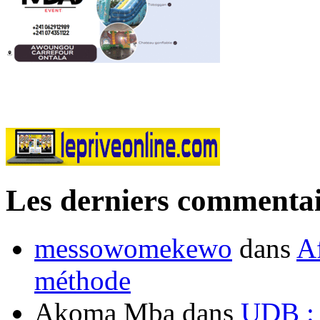
Les derniers commentai
messowomekewo
dans
Af
méthode
Akoma Mba
dans
UDB : u