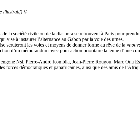
 illustratif) ©
 de la société civile ou de la diaspora se retrouvent à Paris pour prend
ui vise à instaurer l’alternance au Gabon par la voie des urnes.
çaise scruteront les voies et moyens de donner forme au rêve de la «
nouve
action d’un mémorandum avec pour action prioritaire la tenue d’une conf
Bengone Nsi, Pierre-André Kombila, Jean-Pierre Rougou, Marc Ona Essa
on des forces démocratiques et panafricaines, ainsi que des amis de l’Afr