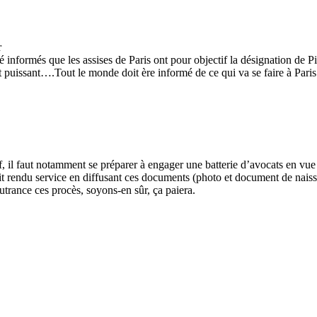
r
té informés que les assises de Paris ont pour objectif la désignatio
t puissant….Tout le monde doit ère informé de ce qui va se faire à Paris
f, il faut notamment se préparer à engager une batterie d’avocats en vue
t rendu service en diffusant ces documents (photo et document de naissan
outrance ces procès, soyons-en sûr, ça paiera.