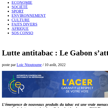
ECONOMIE
SOCIÉTÉ
SPORT
ENVIRONNEMENT
CULTURE
FAITS DIVERS
AFRIQUE
SOS CONSO
Lutte antitabac : Le Gabon s’at
poste par
Loic Ntoutoume
/
10 août, 2022
L’émergence de nouveaux produits du tabac est une vraie menace p