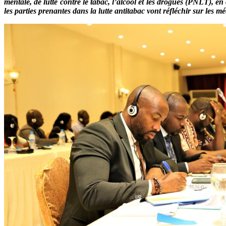
mentale, de lutte contre le tabac, l’alcool et les drogues (PNLT), e
les parties prenantes dans la lutte antitabac vont réfléchir sur les m