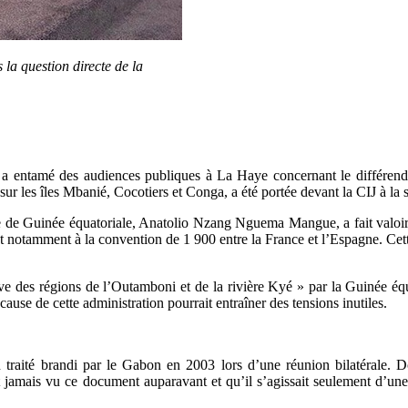
 la question directe de la
 a entamé des audiences publiques à La Haye concernant le différend fr
é sur les îles Mbanié, Cocotiers et Conga, a été portée devant la CIJ à l
ue de Guinée équatoriale, Anatolio Nzang Nguema Mangue, a fait valoir 
t notamment à la convention de 1 900 entre la France et l’Espagne. Cette
des régions de l’Outamboni et de la rivière Kyé » par la Guinée équato
cause de cette administration pourrait entraîner des tensions inutiles.
’un traité brandi par le Gabon en 2003 lors d’une réunion bilatéral
 jamais vu ce document auparavant et qu’il s’agissait seulement d’un