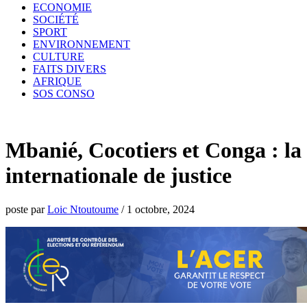
ECONOMIE
SOCIÉTÉ
SPORT
ENVIRONNEMENT
CULTURE
FAITS DIVERS
AFRIQUE
SOS CONSO
Mbanié, Cocotiers et Conga : la
internationale de justice
poste par
Loic Ntoutoume
/
1 octobre, 2024