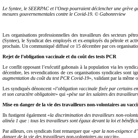
Le Syntee, le SEERPAC et l’Onep pourraient déclencher une grève gén
mesures gouvernementales contre le Covid-19. © Gabonreview
Les organisations professionnelles des travailleurs des secteurs pétro
(Syntee), le Syndicat des employés et ex-employés du pétrole et ac
prochain. Un communiqué diffusé ce 15 décembre par ces organisation
Rejet de l’obligation vaccinale et du coût des tests PCR
Le conflit opposant l’exécutif gabonais à la population via les syndic
décembre, les revendications de ces organisations syndicales sont ign
augmentation du coût du test PCR Covid-19
», validant par la même o
Les syndiqués dénoncent «
l’obligation vaccinale fixée par certains 
et son caractère obligatoire
» qui «
pèse sur les salaires des travaille
Mise en danger de la vie des travailleurs non-volontaires au vacc
Ils fustigent également «
la discrimination des travailleurs non-volont
alinéa 1 que : tous les travailleurs sont égaux devant la loi et bénéf
Par ailleurs, ces syndicats font remarquer que «
par la non-exigence d’
danger de la vie des travailleurs non-volontaires au vaccin
».