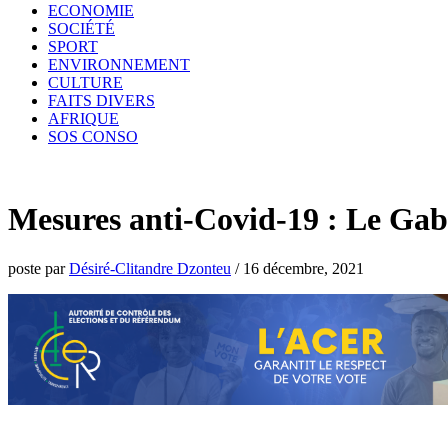
ECONOMIE
SOCIÉTÉ
SPORT
ENVIRONNEMENT
CULTURE
FAITS DIVERS
AFRIQUE
SOS CONSO
Mesures anti-Covid-19 : Le Gabon
poste par
Désiré-Clitandre Dzonteu
/
16 décembre, 2021