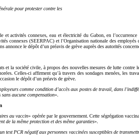
érale pour protester contre les
le et activités connexes, eau et électricité du Gabon, en l’occurrence l
tivités connexes (SEERPAC) et l’Organisation nationale des employés d
s annonce le dépôt d’un préavis de grève auprès des autorités concern
ats et la société civile, à propos des nouvelles mesures de lutte contre 
orées. Celles-ci affirment qu’à travers des sondages menées, les travai
ccasion le dépôt d’un préavis de grève.
employeurs comme condition d’accès aux postes de travail, dans l’indif
urs sans aucune compensation
».
in
aires au vaccin
» opérée par le gouvernement. Cette ségrégation vaccinal
icient de la même protection et des même garanties
».
un test PCR négatif aux personnes vaccinées susceptibles de transmettr