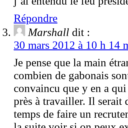
j’ai entendu le feu presid
Répondre
Marshall
dit :
30 mars 2012 à 10 h 14 m
Je pense que la main étra
combien de gabonais sont
convaincu que y en a qui 
près à travailler. Il sera
temps de faire un recrute
la suite voir si on peux 