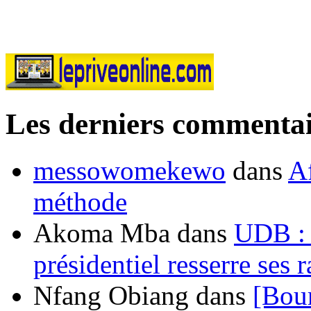
Les derniers commentai
messowomekewo
dans
Af
méthode
Akoma Mba
dans
UDB : u
présidentiel resserre ses
Nfang Obiang
dans
[Bou