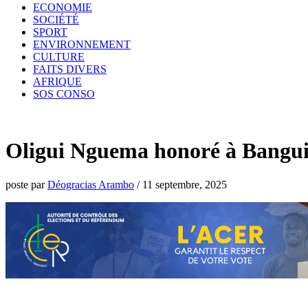
ECONOMIE
SOCIÉTÉ
SPORT
ENVIRONNEMENT
CULTURE
FAITS DIVERS
AFRIQUE
SOS CONSO
Oligui Nguema honoré à Bangui,
poste par
Déogracias Arambo
/
11 septembre, 2025