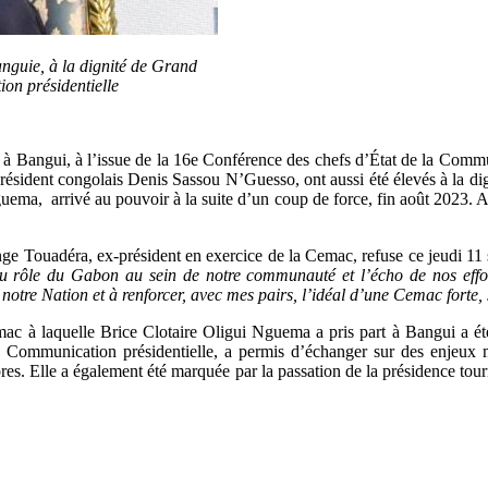
nguie, à la dignité de Grand
n présidentielle
2025, à Bangui, à l’issue de la 16e Conférence des chefs d’État de la Co
u président congolais Denis Sassou N’Guesso, ont aussi été élevés à la
ema, arrivé au pouvoir à la suite d’un coup de force, fin août 2023. Aj
ge Touadéra, ex-président en exercice de la Cemac, refuse ce jeudi 11 
u rôle du Gabon au sein de notre communauté et l’écho de nos effort
 notre Nation et à renforcer, avec mes pairs, l’idéal d’une Cemac forte, 
mac à laquelle Brice Clotaire Oligui Nguema a pris part à Bangui a é
la Communication présidentielle, a permis d’échanger sur des enjeux 
bres. Elle a également été marquée par la passation de la présidence tou