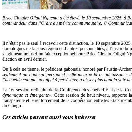
Brice Clotaire Oligui Nguema a été élevé, le 10 septembre 2025, à Ba
commandeur dans l’Ordre du mérite communautaire. © Communicatio
Il n’était pas le seul à recevoir cette distinction, le 10 septembre 
homologues de la sous-région et d’autres personnalités, à l’instar d
s’agit néanmoins d’un fait exceptionnel pour Brice Clotaire Oligui Ngu
élection en avril dernier.
Qu’à cela ne tienne, le président gabonais, honoré par Faustin-Archan
seulement un honneur personnel : elle incarne la reconnaissance d
l’accueille comme un appel à persévérer, à hisser plus haut la voix de
La 16ᵉ session ordinaire de la Conférence des chefs d’État de la Ce
dynamique et émergente»
. Cette session de haut niveau, rapporte 
transparente et le renforcement de la coopération entre les États mem
du Congo.
Ces articles peuvent aussi vous intéresser