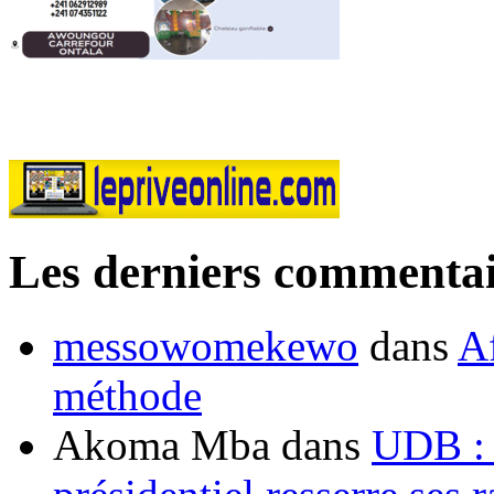
Les derniers commentai
messowomekewo
dans
Af
méthode
Akoma Mba
dans
UDB : u