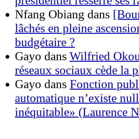
présidentiel resserre ses
Nfang Obiang
dans
[Bou
lâchés en pleine ascensio
budgétaire ?
Gayo
dans
Wilfried Okou
réseaux sociaux cède la pl
Gayo
dans
Fonction publ
automatique n’existe nulle
inéquitable» (Laurence 