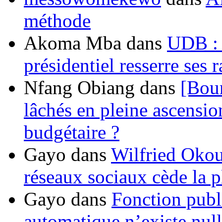
méthode
Akoma Mba
dans
UDB : u
présidentiel resserre ses
Nfang Obiang
dans
[Bou
lâchés en pleine ascensio
budgétaire ?
Gayo
dans
Wilfried Okou
réseaux sociaux cède la pl
Gayo
dans
Fonction publ
automatique n’existe nulle