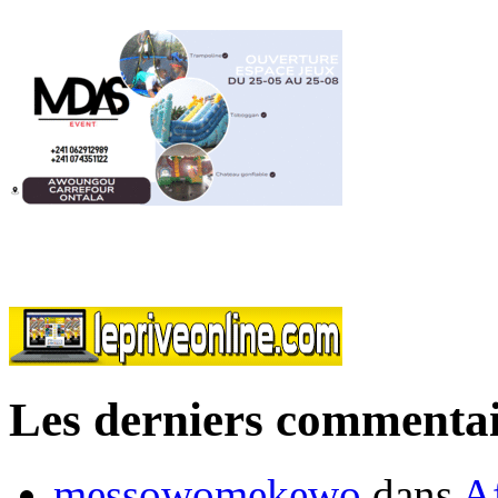
Les derniers commentai
messowomekewo
dans
Af