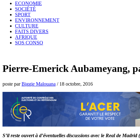
ECONOMIE
SOCIÉTÉ
SPORT
ENVIRONNEMENT
CULTURE
FAITS DIVERS
AFRIQUE
SOS CONSO
Pierre-Emerick Aubameyang, par
poste par
Biggie Malouana
/
18 octobre, 2016
S’il reste ouvert à d’éventuelles discussions avec le Real de Madr