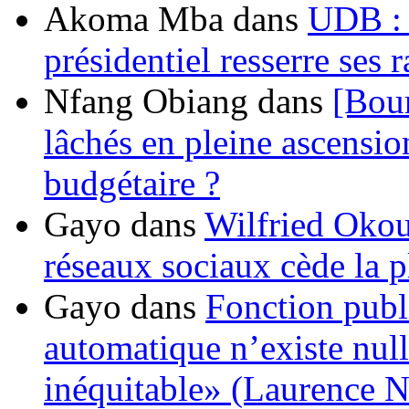
Akoma Mba
dans
UDB : u
présidentiel resserre ses
Nfang Obiang
dans
[Bou
lâchés en pleine ascensio
budgétaire ?
Gayo
dans
Wilfried Okou
réseaux sociaux cède la pl
Gayo
dans
Fonction publ
automatique n’existe nulle
inéquitable» (Laurence 