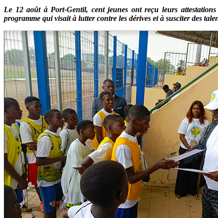
Le 12 août à Port-Gentil, cent jeunes ont reçu leurs attestation
programme qui visait à lutter contre les dérives et à susciter des talen