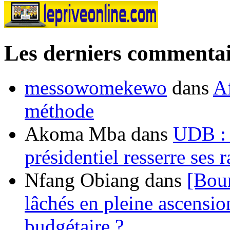
Les derniers commentai
messowomekewo
dans
Af
méthode
Akoma Mba
dans
UDB : u
présidentiel resserre ses
Nfang Obiang
dans
[Bou
lâchés en pleine ascensio
budgétaire ?