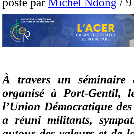
poste par
Michel Ndong
/
9
À travers un séminaire 
organisé à Port-Gentil, l
l’Union Démocratique des
a réuni militants, sympa
autour des valeurs et de l