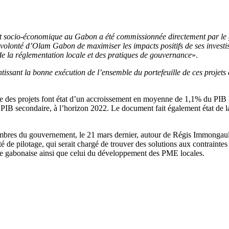
t socio-économique au Gabon a été commissionnée directement par le 
 volonté d’Olam Gabon de maximiser les impacts positifs de ses investiss
t de la réglementation locale et des pratiques de gouvernance
».
antissant la bonne exécution de l’ensemble du portefeuille de ces proj
ble des projets font état d’un accroissement en moyenne de 1,1% du PIB h
 secondaire, à l’horizon 2022. Le document fait également état de la c
mbres du gouvernement, le 21 mars dernier, autour de Régis Immongault, 
 de pilotage, qui serait chargé de trouver des solutions aux contraintes re
mie gabonaise ainsi que celui du développement des PME locales.