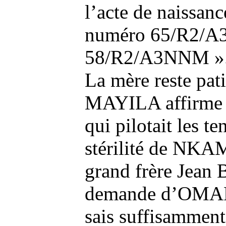
l’acte de naissanc
numéro 65/R2/A3 
58/R2/A3NNM »
La mère reste pa
MAYILA affirme qu
qui pilotait les te
stérilité de NKAM
grand frère Jean 
demande d’OMAR
sais suffisamment 