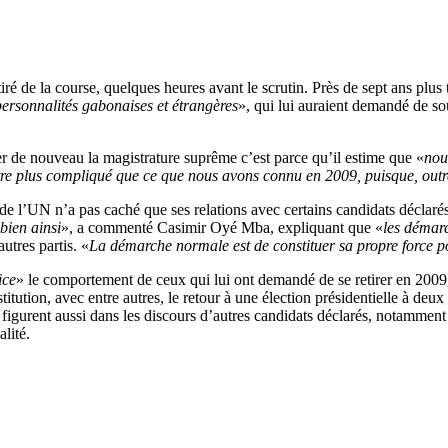
ré de la course, quelques heures avant le scrutin. Près de sept ans plus 
personnalités gabonaises et étrangères
», qui lui auraient demandé de so
r de nouveau la magistrature suprême c’est parce qu’il estime que «
nou
re plus compliqué que ce que nous avons connu en 2009, puisque, outre l
de l’UN n’a pas caché que ses relations avec certains candidats déclarés so
 bien ainsi
», a commenté Casimir Oyé Mba, expliquant que «
les démar
tres partis. «
La démarche normale est de constituer sa propre force po
ice
» le comportement de ceux qui lui ont demandé de se retirer en 2009, il
nstitution, avec entre autres, le retour à une élection présidentielle à de
figurent aussi dans les discours d’autres candidats déclarés, notammen
lité.