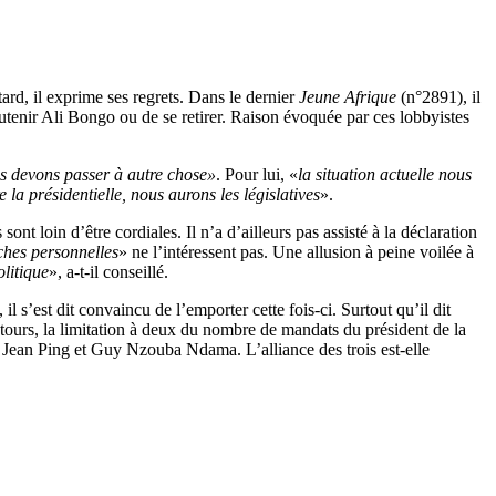
tard, il exprime ses regrets. Dans le dernier
Jeune Afrique
(n°2891), il
utenir Ali Bongo ou de se retirer. Raison évoquée par ces lobbyistes
s devons passer à autre chose»
. Pour lui, «
la situation actuelle nous
a présidentielle, nous aurons les législatives
».
nt loin d’être cordiales. Il n’a d’ailleurs pas assisté à la déclaration
ches personnelles
» ne l’intéressent pas. Une allusion à peine voilée à
litique
», a-t-il conseillé.
 s’est dit convaincu de l’emporter cette fois-ci. Surtout qu’il dit
ux tours, la limitation à deux du nombre de mandats du président de la
t Jean Ping et Guy Nzouba Ndama. L’alliance des trois est-elle