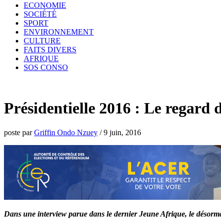
ECONOMIE
SOCIÉTÉ
SPORT
ENVIRONNEMENT
CULTURE
FAITS DIVERS
AFRIQUE
SOS CONSO
Présidentielle 2016 : Le regar
poste par
Griffin Ondo Nzuey
/
9 juin, 2016
Dans une interview parue dans le dernier Jeune Afrique, le désormai