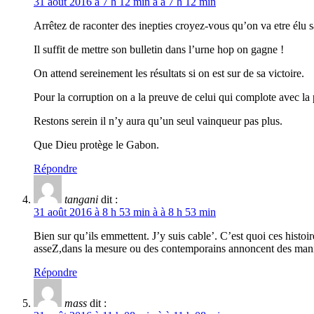
31 août 2016 à 7 h 12 min à à 7 h 12 min
Arrêtez de raconter des inepties croyez-vous qu’on va etre élu san
Il suffit de mettre son bulletin dans l’urne hop on gagne !
On attend sereinement les résultats si on est sur de sa victoire.
Pour la corruption on a la preuve de celui qui complote avec la p
Restons serein il n’y aura qu’un seul vainqueur pas plus.
Que Dieu protège le Gabon.
Répondre
tangani
dit :
31 août 2016 à 8 h 53 min à à 8 h 53 min
Bien sur qu’ils emmettent. J’y suis cable’. C’est quoi ces histoi
asseZ,dans la mesure ou des contemporains annoncent des manif
Répondre
mass
dit :