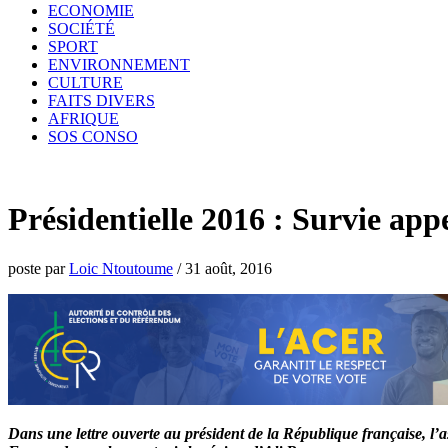
ECONOMIE
SOCIÉTÉ
SPORT
ENVIRONNEMENT
CULTURE
FAITS DIVERS
AFRIQUE
SOS CONSO
Présidentielle 2016 : Survie app
poste par
Loic Ntoutoume
/
31 août, 2016
Dans une lettre ouverte au président de la République française, l’a