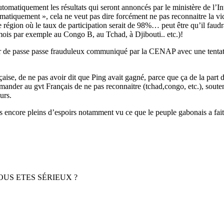
tomatiquement les résultats qui seront annoncés par le ministère de l’In
matiquement », cela ne veut pas dire forcément ne pas reconnaitre la vic
gion où le taux de participation serait de 98%… peut être qu’il faudrait
rs mois par exemple au Congo B, au Tchad, à Djibouti.. etc.)!
tour de passe passe frauduleux communiqué par la CENAP avec une tentat
çaise, de ne pas avoir dit que Ping avait gagné, parce que ça de la part 
emander au gvt Français de ne pas reconnaitre (tchad,congo, etc.), soute
urs.
is encore pleins d’espoirs notamment vu ce que le peuple gabonais a fai
 »… VOUS ETES SÉRIEUX ?