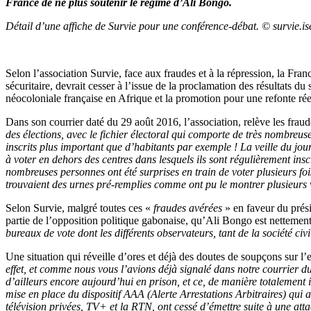
France de ne plus soutenir le régime d’Ali Bongo.
Détail d’une affiche de Survie pour une conférence-débat. © survie.ise
Selon l’association Survie, face aux fraudes et à la répression, la Fran
sécuritaire, devrait cesser à l’issue de la proclamation des résultats 
néocoloniale française en Afrique et la promotion pour une refonte réel
Dans son courrier daté du 29 août 2016, l’association, relève les fraud
des élections, avec le fichier électoral qui comporte de très nombreu
inscrits plus important que d’habitants par exemple ! La veille du jour
à voter en dehors des centres dans lesquels ils sont régulièrement inscr
nombreuses personnes ont été surprises en train de voter plusieurs foi
trouvaient des urnes pré-remplies comme ont pu le montrer plusieurs 
Selon Survie, malgré toutes ces «
fraudes avérées
» en faveur du prési
partie de l’opposition politique gabonaise, qu’Ali Bongo est nettemen
bureaux de vote dont les différents observateurs, tant de la société civ
Une situation qui réveille d’ores et déjà des doutes de soupçons sur l’
effet, et comme nous vous l’avions déjà signalé dans notre courrier du 
d’ailleurs encore aujourd’hui en prison, et ce, de manière totalemen
mise en place du dispositif AAA (Alerte Arrestations Arbitraires) qui
télévision privées, TV+ et la RTN, ont cessé d’émettre suite à une att