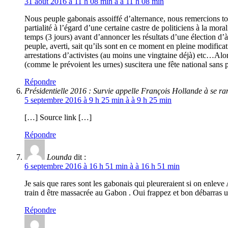
31 août 2016 à 11 h 08 min à à 11 h 08 min
Nous peuple gabonais assoiffé d’alternance, nous remercions tou
partialité à l’égard d’une certaine castre de politiciens à la m
temps (3 jours) avant d’annoncer les résultats d’une élection d’
peuple, averti, sait qu’ils sont en ce moment en pleine modifica
arrestations d’activistes (au moins une vingtaine déjà) etc…Alors
(comme le prévoient les urnes) suscitera une fête national sans 
Répondre
Présidentielle 2016 : Survie appelle François Hollande à se 
5 septembre 2016 à 9 h 25 min à à 9 h 25 min
[…] Source link […]
Répondre
Lounda
dit :
6 septembre 2016 à 16 h 51 min à à 16 h 51 min
Je sais que rares sont les gabonais qui pleureraient si on enlev
train d être massacrée au Gabon . Oui frappez et bon débarras 
Répondre