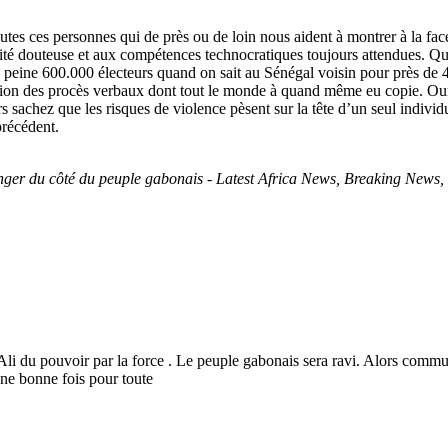
tes ces personnes qui de près ou de loin nous aident à montrer à la fac
oralité douteuse et aux compétences technocratiques toujours attendues. Q
à peine 600.000 électeurs quand on sait au Sénégal voisin pour près de 40
tion des procès verbaux dont tout le monde à quand même eu copie. Oui le
 sachez que les risques de violence pèsent sur la tête d’un seul individu
précédent.
ranger du côté du peuple gabonais - Latest Africa News, Breaking News
e Ali du pouvoir par la force . Le peuple gabonais sera ravi. Alors commu
une bonne fois pour toute