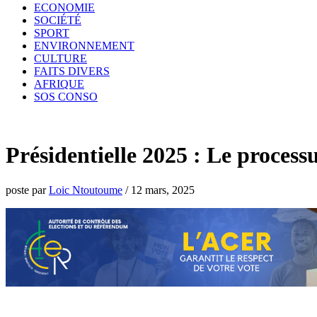
ECONOMIE
SOCIÉTÉ
SPORT
ENVIRONNEMENT
CULTURE
FAITS DIVERS
AFRIQUE
SOS CONSO
Présidentielle 2025 : Le process
poste par
Loic Ntoutoume
/
12 mars, 2025