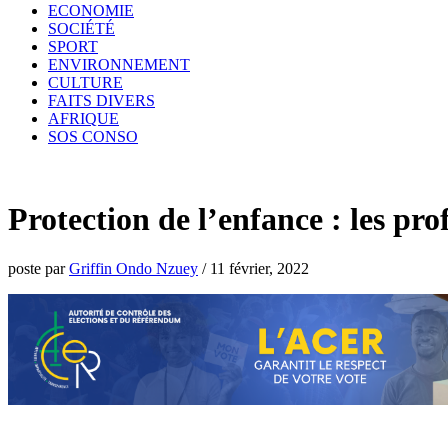
ECONOMIE
SOCIÉTÉ
SPORT
ENVIRONNEMENT
CULTURE
FAITS DIVERS
AFRIQUE
SOS CONSO
Protection de l’enfance : les pro
poste par
Griffin Ondo Nzuey
/
11 février, 2022