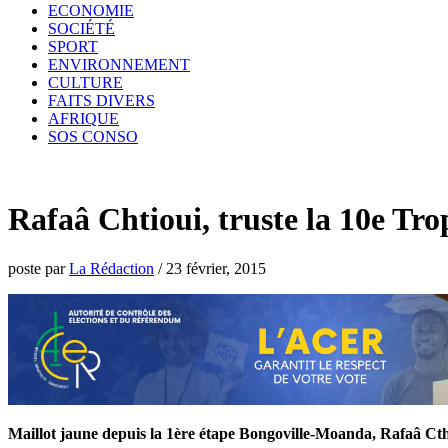
ECONOMIE
SOCIÉTÉ
SPORT
ENVIRONNEMENT
CULTURE
FAITS DIVERS
AFRIQUE
SOS CONSO
Rafaâ Chtioui, truste la 10e Tr
poste par
La Rédaction
/
23 février, 2015
Maillot jaune depuis la 1ère étape Bongoville-Moanda, Rafaâ Cthi