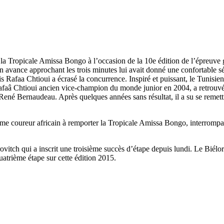
 la Tropicale Amissa Bongo à l’occasion de la 10e édition de l’épreuve 
n avance approchant les trois minutes lui avait donné une confortable sé
s Rafaa Chtioui a écrasé la concurrence. Inspiré et puissant, le Tunisie
afaâ Chtioui ancien vice-champion du monde junior en 2004, a retrouvé 
ené Bernaudeau. Après quelques années sans résultat, il a su se remett
me coureur africain à remporter la Tropicale Amissa Bongo, interrompan
vitch qui a inscrit une troisième succès d’étape depuis lundi. Le Biélo
trième étape sur cette édition 2015.