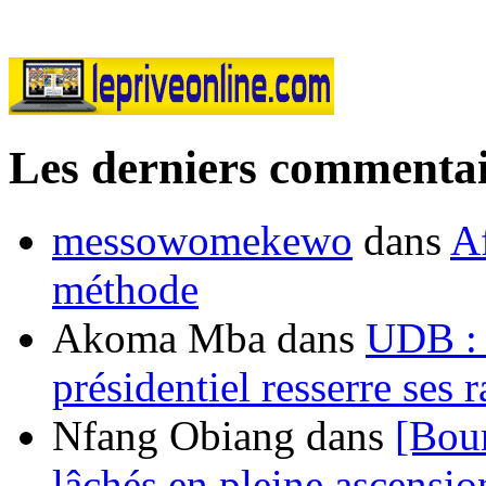
Les derniers commentai
messowomekewo
dans
Af
méthode
Akoma Mba
dans
UDB : u
présidentiel resserre ses
Nfang Obiang
dans
[Bou
lâchés en pleine ascensio