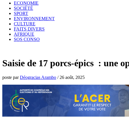
ECONOMIE
SOCIÉTÉ
SPORT
ENVIRONNEMENT
CULTURE
FAITS DIVERS
AFRIQUE
SOS CONSO
Saisie de 17 porcs-épics : une 
poste par
Déogracias Arambo
/
26 août, 2025