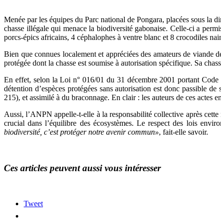
Menée par les équipes du Parc national de Pongara, placées sous la d
chasse illégale qui menace la biodiversité gabonaise. Celle-ci a permi
porcs-épics africains, 4 céphalophes à ventre blanc et 8 crocodiles nai
Bien que connues localement et appréciées des amateurs de viande de 
protégée dont la chasse est soumise à autorisation spécifique. Sa chass
En effet, selon la Loi n° 016/01 du 31 décembre 2001 portant Code f
détention d’espèces protégées sans autorisation est donc passible de s
215), et assimilé à du braconnage. En clair : les auteurs de ces actes en
Aussi, l’ANPN appelle-t-elle à la responsabilité collective après cett
crucial dans l’équilibre des écosystèmes. Le respect des lois enviro
biodiversité, c’est protéger notre avenir commun»
, fait-elle savoir.
Ces articles peuvent aussi vous intéresser
Tweet