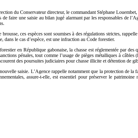
irection du Conservateur directeur, le commandant Stéphane Louembet, l’
s de faire une saisie au bilan jugé alarmant par les responsables de l’
ns.
brousse, ces espèces sont soumises à des régulations strictes, rappel
e, dans le cas d’espèce, est une infraction au Code forestier.
orestier en République gabonaise, la chasse est réglementée par des q
anctions pénales, tout comme l’usage de pièges métalliques à câbles (les 
courent des poursuites judiciaires pour chasse illicite et détention de gi
e nouvelle saisie. L’Agence rappelle notamment que la protection de la 
nnementales, assure-t-elle, est essentiel pour préserver le patrimoin