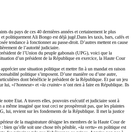
aints du pays de ces 40 dernières années et certainement le plus
 et politiquement Ali Bongo est déjà jugé.Dans les taxis, bars, cafés et
pposée tendance à fonctionner au passe-droit. D’autres mettent en cause
ièrement de l’autorité judiciaire.
le président de l’Union du peuple gabonais (UPG), voici que la
situation d’un président de la République en exercice, la Haute Cour
pprécier une situation politique et mettre fin à un mandat en raison
sponsabilité politique s’imposent. D’une manière ou d’une autre,
articulières dont bénéficie le président de la République. Et par un jeu
r lui, «
l’honneu
r» et «
la crainte
» n’ont rien à faire en République. Ils
otre Etat. A travers elles, pouvoirs exécutif et judiciaire sont à
n a même imaginé que tout ceci ne prospèrerait pas, que les plaintes
 lui, revient sur les fondements de la République. Il met la justice
upérieur de la magistrature désigne les membres de la Haute Cour de
 : bien qu’elle soit une chose très pénible, «
la vertu
» en politique est