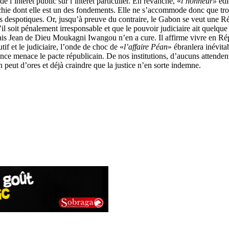
 l’intérêt public sur l’intérêt particulier. En revanche, «
l’honneur»
édi
archie dont elle est un des fondements. Elle ne s’accommode donc que tr
s despotiques. Or, jusqu’à preuve du contraire, le Gabon se veut une R
l soit pénalement irresponsable et que le pouvoir judiciaire ait quelque d
ais Jean de Dieu Moukagni Iwangou n’en a cure. Il affirme vivre en Répu
if et le judiciaire, l’onde de choc de «
l’affaire Péan
» ébranlera inévita
onfiance menace le pacte républicain. De nos institutions, d’aucuns atte
n peut d’ores et déjà craindre que la justice n’en sorte indemne.