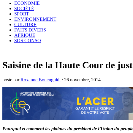
ECONOMIE
SOCIÉTÉ
SPORT
ENVIRONNEMENT
CULTURE
FAITS DIVERS
AFRIQUE
SOS CONSO
Saisine de la Haute Cour de ju
poste par
Roxanne Bouenguidi
/
26 novembre, 2014
Pourquoi et comment les plaintes du président de l’Union du peuple 