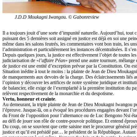
J.D.D Moukagni Iwangou. © Gabonreview
Il a toujours jouit d’une sorte d’impunité naturelle. Aujourd’hui, tout
puissant des 5 dernières soit assigné en justice est déjà en soi une pei
même dans les salons feutrés, les commentaires vont bon train, les uns 
l’administration et particulièrement les instances décentralisées. Il s’e
Depuis quelques jours, la justice est effectivement l’objet de toutes l
judiciarisation de «
l’affaire Péan
» prend une autre tournure, mélange d
de justice est une entité d’exception prévue par la Constitution. On est
Situation inédite à tout le moins : la plainte de Jean de Dieu Moukagn
de manquements aux devoirs de la charge. Des éclaircissements liés au
l’opinion y découvre les artifices de notre système juridique et institu
de balancier, elle exige de l’exemplarité à la première institution du pa
relèvent respectivement de la monarchie et du despotisme.
Vertu, honneur et crainte
.
Au demeurant, la triple plainte de Jean de Dieu Moukagni Iwangou peut 
l’épreuve. Jusque-là, on a évoqué les procédures engagées devant l’ord
du Front de l’opposition pour l’alternance ou de Luc Bengono Nsi étaie
au défi de jouer son rôle de contre-pouvoir politique. Et entend éprou
Du coup, on se souvient que cette saisine met le procureur général pr
justice et qu’il est présidé par… le président de la République. Autant 