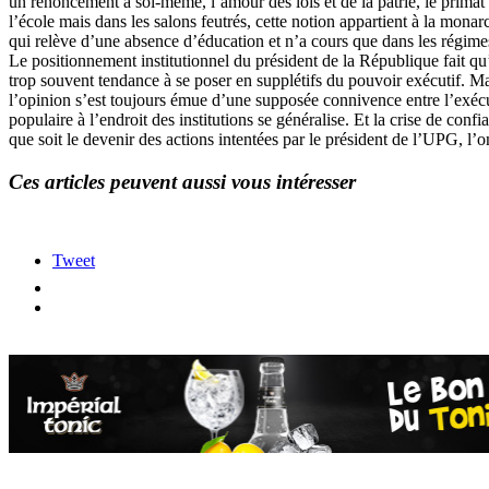
un renoncement à soi-même, l’amour des lois et de la patrie, le primat de
l’école mais dans les salons feutrés, cette notion appartient à la mon
qui relève d’une absence d’éducation et n’a cours que dans les régime
Le positionnement institutionnel du président de la République fait qu’i
trop souvent tendance à se poser en supplétifs du pouvoir exécutif. M
l’opinion s’est toujours émue d’une supposée connivence entre l’exécut
populaire à l’endroit des institutions se généralise. Et la crise de c
que soit le devenir des actions intentées par le président de l’UPG, l’o
Ces articles peuvent aussi vous intéresser
Tweet