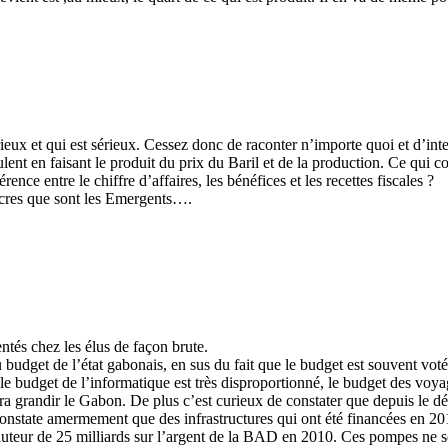
eux et qui est sérieux. Cessez donc de raconter n’importe quoi et d’inter
lent en faisant le produit du prix du Baril et de la production. Ce qui 
nce entre le chiffre d’affaires, les bénéfices et les recettes fiscales ?
ncres que sont les Emergents….
ntés chez les élus de façon brute.
 budget de l’état gabonais, en sus du fait que le budget est souvent voté
 le budget de l’informatique est très disproportionné, le budget des voya
ra grandir le Gabon. De plus c’est curieux de constater que depuis le d
onstate amermement que des infrastructures qui ont été financées en 2010
auteur de 25 milliards sur l’argent de la BAD en 2010. Ces pompes ne so