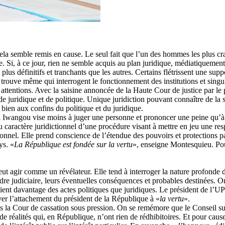
 cela semble remis en cause. Le seul fait que l’un des hommes les plus cr
ne. Si, à ce jour, rien ne semble acquis au plan juridique, médiatiquement
plus définitifs et tranchants que les autres. Certains flétrissent une su
n trouve même qui interrogent le fonctionnement des institutions et singul
es attentions. Avec la saisine annoncée de la Haute Cour de justice par 
e juridique et de politique. Unique juridiction pouvant connaître de la 
 bien aux confins du politique et du juridique.
i Iwangou vise moins à juger une personne et prononcer une peine qu’à a
 caractère juridictionnel d’une procédure visant à mettre en jeu une re
tionnel. Elle prend conscience de l’étendue des pouvoirs et protections p
ys. «
La République est fondée sur la vertu
», enseigne Montesquieu. Pou
agir comme un révélateur. Elle tend à interroger la nature profonde de n
re judiciaire, leurs éventuelles conséquences et probables destinées. O
nt davantage des actes politiques que juridiques. Le président de l’UPG,
ver l’attachement du président de la République à «
la vertu
».
ès la Cour de cassation sous pression. On se remémore que le Conseil s
de réalités qui, en République, n’ont rien de rédhibitoires. Et pour cause