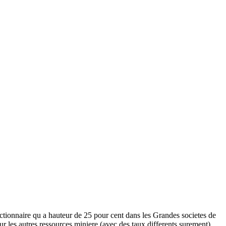
 actionnaire qu a hauteur de 25 pour cent dans les Grandes societes de
our les autres ressources miniere (avec des taux differents surement)