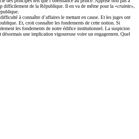
cte des principes tels que l’obéissance au prince. Apprise non pas à
op difficilement de la République. Il en va de même pour la «
crainte»
,
épublique.
ifficulté à connaître d’affaires le mettant en cause. Et les juges ont
blique. Et, croit connaître les fondements de cette notion. Si
blement les fondements de notre édifice institutionnel. La suspicion
ndent désormais une implication vigoureuse voire un engagement. Quel