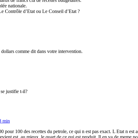
ards de francs cfa de recettes budgétaires.
blée nationale.
Le Contrôle d’Etat ou Le Conseil d’Etat ?
98 dollars comme dit dans votre intervention.
e justifie t-il?
3 min
00 pour 100 des recettes du petrole, ce qui n est pas exact. L Etat n est
 revient est ,au mieux, le quart de ce qui est produit. Il en va de meme p