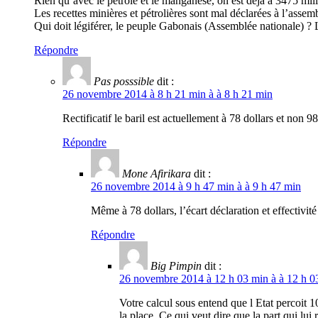
Rien qu’avec le pétrole et le manganèse, on est déjà à 3475 milli
Les recettes minières et pétrolières sont mal déclarées à l’assem
Qui doit légiférer, le peuple Gabonais (Assemblée nationale) ? 
Répondre
Pas posssible
dit :
26 novembre 2014 à 8 h 21 min à à 8 h 21 min
Rectificatif le baril est actuellement à 78 dollars et non 
Répondre
Mone Afirikara
dit :
26 novembre 2014 à 9 h 47 min à à 9 h 47 min
Même à 78 dollars, l’écart déclaration et effectivité s
Répondre
Big Pimpin
dit :
26 novembre 2014 à 12 h 03 min à à 12 h 0
Votre calcul sous entend que l Etat percoit 1
la place. Ce qui veut dire que la part qui lui