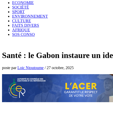
ECONOMIE
SOCIÉTÉ
SPORT
ENVIRONNEMENT
CULTURE
FAITS DIVERS
AFRIQUE
SOS CONSO
Santé : le Gabon instaure un ide
poste par
Loic Ntoutoume
/
27 octobre, 2025