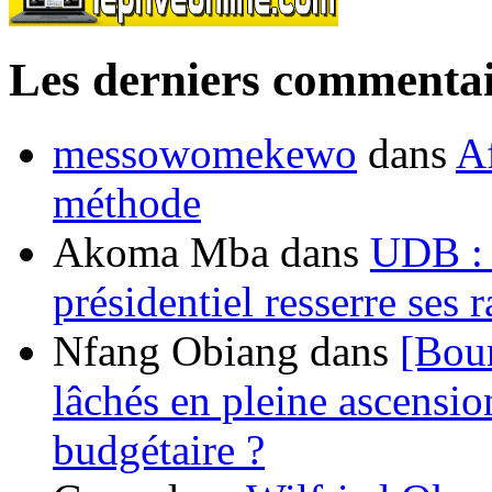
Les derniers commentai
messowomekewo
dans
Af
méthode
Akoma Mba
dans
UDB : u
présidentiel resserre ses
Nfang Obiang
dans
[Bou
lâchés en pleine ascensio
budgétaire ?