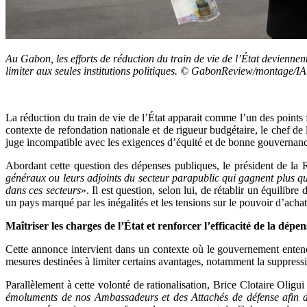
Au Gabon, les efforts de réduction du train de vie de l’État deviennen
limiter aux seules institutions politiques. © GabonReview/montage/IA
La réduction du train de vie de l’État apparait comme l’un des points
contexte de refondation nationale et de rigueur budgétaire, le chef de l
juge incompatible avec les exigences d’équité et de bonne gouvernan
Abordant cette question des dépenses publiques, le président de la Ré
généraux ou leurs adjoints du secteur parapublic qui gagnent plus que
dans ces secteurs
». Il est question, selon lui, de rétablir un équilib
un pays marqué par les inégalités et les tensions sur le pouvoir d’achat
Maîtriser les charges de l’État et renforcer l’efficacité de la dépe
Cette annonce intervient dans un contexte où le gouvernement entend 
mesures destinées à limiter certains avantages, notamment la suppressi
Parallèlement à cette volonté de rationalisation, Brice Clotaire Olig
émoluments de nos Ambassadeurs et des Attachés de défense afin d’am