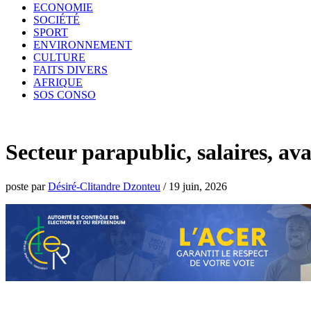
ECONOMIE
SOCIÉTÉ
SPORT
ENVIRONNEMENT
CULTURE
FAITS DIVERS
AFRIQUE
SOS CONSO
Secteur parapublic, salaires, av
poste par
Désiré-Clitandre Dzonteu
/
19 juin, 2026