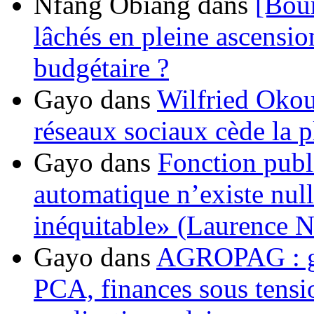
Nfang Obiang
dans
[Bou
lâchés en pleine ascensio
budgétaire ?
Gayo
dans
Wilfried Okou
réseaux sociaux cède la pl
Gayo
dans
Fonction publ
automatique n’existe nulle
inéquitable» (Laurence 
Gayo
dans
AGROPAG : gou
PCA, finances sous tens