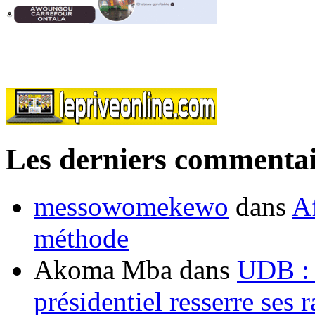
Les derniers commentai
messowomekewo
dans
Af
méthode
Akoma Mba
dans
UDB : u
présidentiel resserre ses