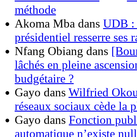
méthode
Akoma Mba
dans
UDB : u
présidentiel resserre ses
Nfang Obiang
dans
[Bou
lâchés en pleine ascensio
budgétaire ?
Gayo
dans
Wilfried Okou
réseaux sociaux cède la pl
Gayo
dans
Fonction publ
automatique n’existe nulle