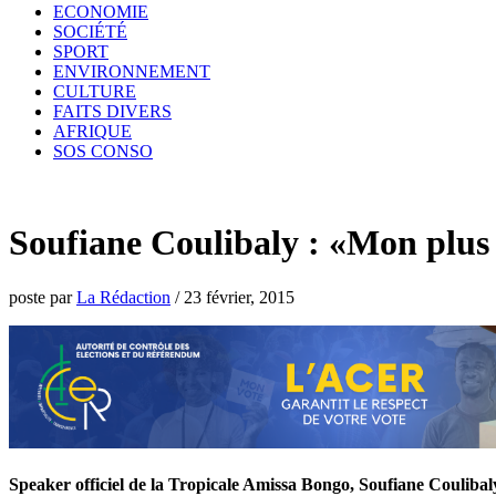
ECONOMIE
SOCIÉTÉ
SPORT
ENVIRONNEMENT
CULTURE
FAITS DIVERS
AFRIQUE
SOS CONSO
Soufiane Coulibaly : «Mon plus 
poste par
La Rédaction
/
23 février, 2015
Speaker officiel de la Tropicale Amissa Bongo, Soufiane Coulibaly s