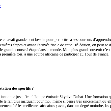
ue en avait grandement besoin pour permettre à ses coureurs d’apprendre
e
mières étapes et avant l’arrivée finale de cette 10
édition, on peut se d
e grande course à étape dans le monde. Mon plus grand souvenir c’est l
a première fois, à une équipe africaine de participer au Tour de France.
tation des sportifs ?
inconnue jusqu’ici : l’équipe émiratie Skydive Dubaï. Une formation qu
é le fait plus marquant pour moi, même si pense très sincèrement qu’elle
inement été les meilleures africaines ; avec, dans un degré moindre, le