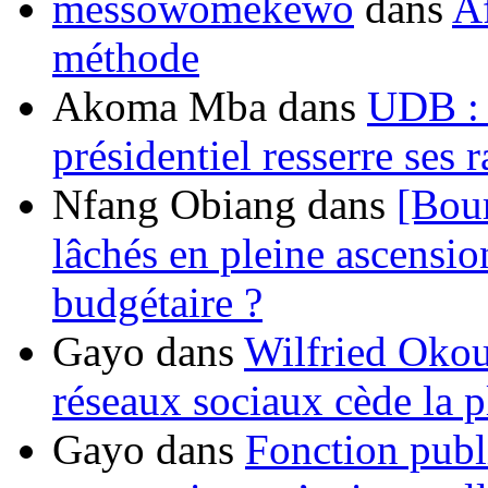
messowomekewo
dans
Af
méthode
Akoma Mba
dans
UDB : u
présidentiel resserre ses
Nfang Obiang
dans
[Bou
lâchés en pleine ascensio
budgétaire ?
Gayo
dans
Wilfried Okou
réseaux sociaux cède la pl
Gayo
dans
Fonction publ