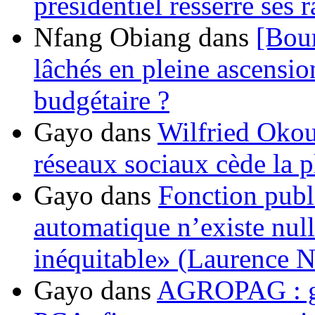
présidentiel resserre ses
Nfang Obiang
dans
[Bou
lâchés en pleine ascensio
budgétaire ?
Gayo
dans
Wilfried Okou
réseaux sociaux cède la pl
Gayo
dans
Fonction publ
automatique n’existe nulle
inéquitable» (Laurence 
Gayo
dans
AGROPAG : gou