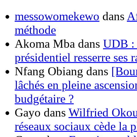
messowomekewo
dans
Af
méthode
Akoma Mba
dans
UDB : u
présidentiel resserre ses
Nfang Obiang
dans
[Bou
lâchés en pleine ascensio
budgétaire ?
Gayo
dans
Wilfried Okou
réseaux sociaux cède la pl