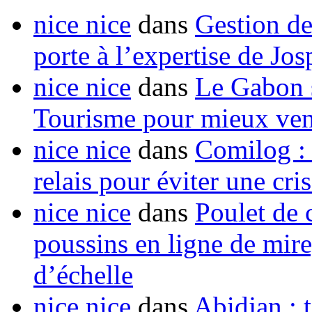
nice nice
dans
Gestion de
porte à l’expertise de Jo
nice nice
dans
Le Gabon s
Tourisme pour mieux vend
nice nice
dans
Comilog :
relais pour éviter une cr
nice nice
dans
Poulet de c
poussins en ligne de mir
d’échelle
nice nice
dans
Abidjan : t