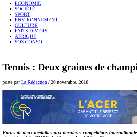
ECONOMIE
SOCIÉTÉ
SPORT
ENVIRONNEMENT
CULTURE
FAITS DIVERS
AFRIQUE
SOS CONSO
Tennis : Deux graines de champi
poste par
La Rédaction
/
20 novembre, 2018
Fortes de deux médailles aux dernières compétitions internationale