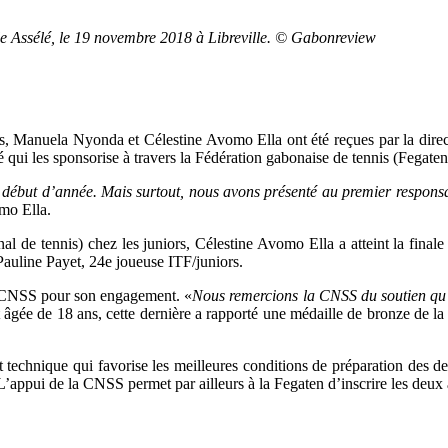
e Assélé, le 19 novembre 2018 à Libreville. © Gabonreview
 Manuela Nyonda et Célestine Avomo Ella ont été reçues par la directr
té qui les sponsorise à travers la Fédération gabonaise de tennis (Fegaten
but d’année. Mais surtout, nous avons présenté au premier responsabl
mo Ella.
l de tennis) chez les juniors, Célestine Avomo Ella a atteint la fina
 Pauline Payet, 24e joueuse ITF/juniors.
 CNSS pour son engagement. «
Nous remercions la CNSS du soutien qu’e
 âgée de 18 ans, cette dernière a rapporté une médaille de bronze de l
chnique qui favorise les meilleures conditions de préparation des deu
appui de la CNSS permet par ailleurs à la Fegaten d’inscrire les deux a