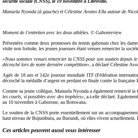
sécurité sociale (CNSS), le 19 novembre à Libreville.
Manuela Nyonda (à gauche) et Célestine Avomo Ella autour de Nicol
Moment de l’entretien avec les deux athlètes. © Gabonreview
Présentées comme deux promesses du tennis gabonais chez les dames,
visite non fortuite, les jeunes joueuses étant venues remercier la socié
«
Nous sommes venues remercier la CNSS pour son soutien depuis le dé
décroché lors de notre dernière compétition
», a déclaré Célestine Avo
Agée de 18 ans et 142e joueuse mondiale ITF (Fédération internationa
décroché la médaille d’argent en perdant en finale contre la française
Comme sa jeune collègue, Manuela Nyonda a également remercié la
les courts, si possibles avec des trophées»,
a-t-elle déclaré. Egalement
au 10 novembre à Gaborone, au Botswana.
Le soutien de la CNSS porte essentiellement sur un accompagnement te
haut niveau de Bujumbura, au Burundi, où elles vivent actuellement. L’
Ces articles peuvent aussi vous intéresser